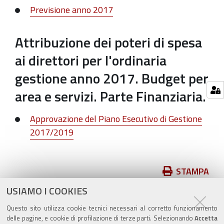
Previsione anno 2017
Attribuzione dei poteri di spesa
ai direttori per l'ordinaria
gestione anno 2017. Budget per
area e servizi. Parte Finanziaria.
Approvazione del Piano Esecutivo di Gestione
2017/2019
Azioni
STAMPA
sul
USIAMO I COOKIES
pubblicato il
26/11/2018
—
documento
ultima modifica
02/07/2020
Questo sito utilizza cookie tecnici necessari al corretto funzionamento
delle pagine, e cookie di profilazione di terze parti. Selezionando
Accetta