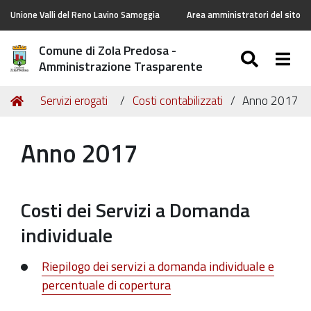
Unione Valli del Reno Lavino Samoggia
Area amministratori del sito
Comune di Zola Predosa -
SEARC
Togg
Amministrazione Trasparente
Tu
Home
Servizi erogati
Costi contabilizzati
Anno 2017
sei
qui:
Anno 2017
Costi dei Servizi a Domanda
individuale
Riepilogo dei servizi a domanda individuale e
percentuale di copertura