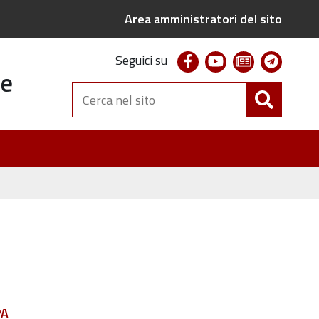
Area amministratori del sito
facebook
youtube
newsletter
telegr
Seguici su
te
Cerca
nel
sito
PA