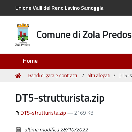
Unione Valli del Reno Lavino Samoggia
Comune di Zola Predos
Sezioni
Home
Tu
Home
Bandi di gara e contratti
altri allegati
DT5-st
sei
qui:
DT5-strutturista.zip
DT5-strutturista.zip
— 2169 KB
ultima modifica
28/10/2022