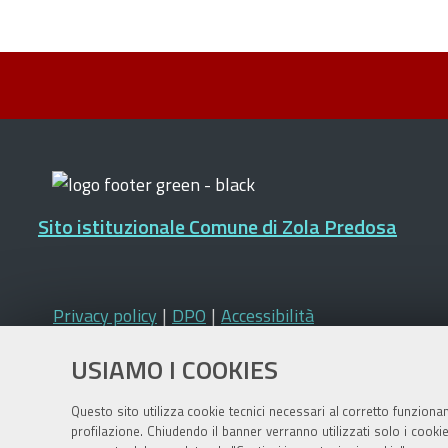
Sito istituzionale Comune di Zola Predosa
Privacy policy
|
DPO
|
Accessibilità
USIAMO I COOKIES
Questo sito utilizza cookie tecnici necessari al corretto funziona
profilazione. Chiudendo il banner verranno utilizzati solo i cook