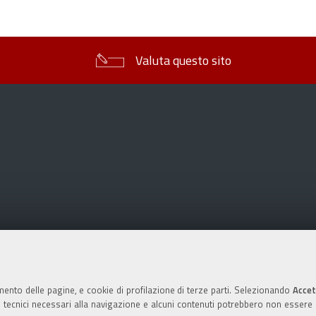
sul
documento
Valuta questo sito
mento delle pagine, e cookie di profilazione di terze parti. Selezionando
Accet
ie tecnici necessari alla navigazione e alcuni contenuti potrebbero non essere