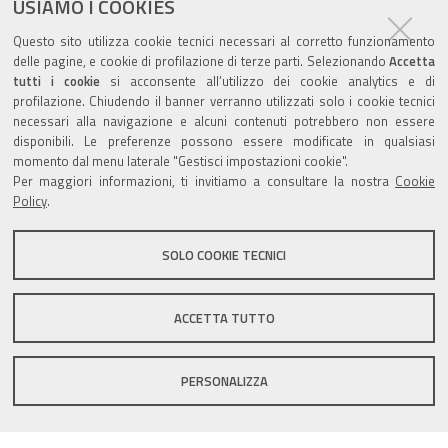
USIAMO I COOKIES
ultima modifica
08/02/2019
Questo sito utilizza cookie tecnici necessari al corretto funzionamento
archiviato sotto:
bandi-di-gara
delle pagine, e cookie di profilazione di terze parti. Selezionando
Accetta
tutti i cookie
si acconsente all’utilizzo dei cookie analytics e di
profilazione. Chiudendo il banner verranno utilizzati solo i cookie tecnici
necessari alla navigazione e alcuni contenuti potrebbero non essere
disponibili. Le preferenze possono essere modificate in qualsiasi
momento dal menu laterale "Gestisci impostazioni cookie".
Valuta questo sito
Per maggiori informazioni, ti invitiamo a consultare la nostra
Cookie
Policy
.
SOLO COOKIE TECNICI
Sito istituzionale Comune di Zola Predosa
ACCETTA TUTTO
PERSONALIZZA
Privacy policy
|
DPO
|
Accessibilità