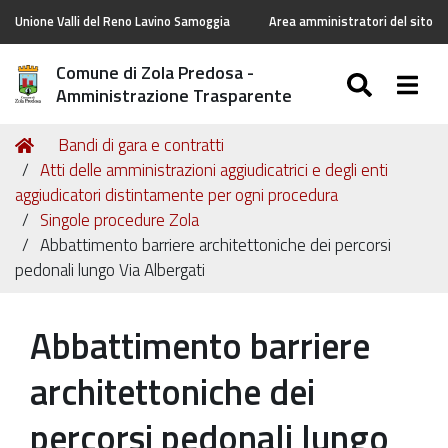
Unione Valli del Reno Lavino Samoggia
Area amministratori del sito
Comune di Zola Predosa -
SEARC
Togg
Amministrazione Trasparente
Tu
Home
Bandi di gara e contratti
sei
Atti delle amministrazioni aggiudicatrici e degli enti
qui:
aggiudicatori distintamente per ogni procedura
Singole procedure Zola
Abbattimento barriere architettoniche dei percorsi
pedonali lungo Via Albergati
Abbattimento barriere
architettoniche dei
percorsi pedonali lungo