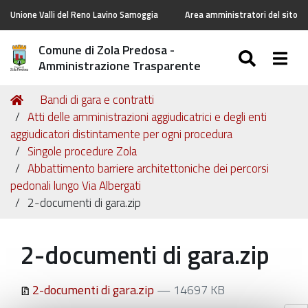
Unione Valli del Reno Lavino Samoggia
Area amministratori del sito
Comune di Zola Predosa -
SEARC
Togg
Amministrazione Trasparente
Tu
Home
Bandi di gara e contratti
sei
Atti delle amministrazioni aggiudicatrici e degli enti
qui:
aggiudicatori distintamente per ogni procedura
Singole procedure Zola
Abbattimento barriere architettoniche dei percorsi
pedonali lungo Via Albergati
2-documenti di gara.zip
2-documenti di gara.zip
2-documenti di gara.zip
— 14697 KB