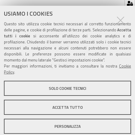
Azioni
STAMPA
USIAMO I COOKIES
sul
ultima modifica
20/12/2018
Questo sito utilizza cookie tecnici necessari al corretto funzionamento
documento
delle pagine, e cookie di profilazione di terze parti. Selezionando
Accetta
tutti i cookie
si acconsente all’utilizzo dei cookie analytics e di
profilazione. Chiudendo il banner verranno utilizzati solo i cookie tecnici
necessari alla navigazione e alcuni contenuti potrebbero non essere
disponibili. Le preferenze possono essere modificate in qualsiasi
Valuta questo sito
momento dal menu laterale "Gestisci impostazioni cookie".
Per maggiori informazioni, ti invitiamo a consultare la nostra
Cookie
Policy
.
SOLO COOKIE TECNICI
Sito istituzionale Comune di Zola Predosa
ACCETTA TUTTO
PERSONALIZZA
Privacy policy
|
DPO
|
Accessibilità