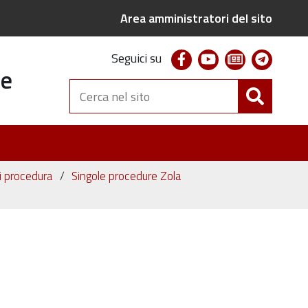
Area amministratori del sito
facebook
youtube
newsletter
telegr
Seguici su
te
Cerca
nel
sito
ni procedura
Singole procedure Zola