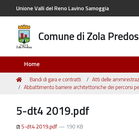
Unione Valli del Reno Lavino Samoggia
Comune di Zola Predos
Sezioni
Home
Tu
Home
Bandi di gara e contratti
Atti delle amministraz
sei
Abbattimento barriere architettoniche dei percorsi pe
qui:
5-dt4 2019.pdf
5-dt4 2019.pdf
— 190 KB