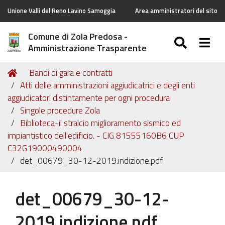
Unione Valli del Reno Lavino Samoggia
Area amministratori del sito
Comune di Zola Predosa -
SEARC
Togg
Amministrazione Trasparente
Tu
Home
Bandi di gara e contratti
sei
Atti delle amministrazioni aggiudicatrici e degli enti
qui:
aggiudicatori distintamente per ogni procedura
Singole procedure Zola
Biblioteca-ii stralcio miglioramento sismico ed
impiantistico dell'edificio. - CIG 81555160B6 CUP
C32G19000490004
det_00679_30-12-2019.indizione.pdf
det_00679_30-12-
2019.indizione.pdf