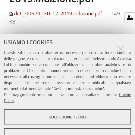
det_00679_30-12-2019.indizione.pdf
— 149
KB
Azioni
STAMPA
USIAMO I COOKIES
sul
ultima modifica
20/10/2020
Questo sito utilizza cookie tecnici necessari al corretto funzionamento
documento
delle pagine, e cookie di profilazione di terze parti. Selezionando
Accetta
tutti i cookie
si acconsente all’utilizzo dei cookie analytics e di
profilazione. Chiudendo il banner verranno utilizzati solo i cookie tecnici
necessari alla navigazione e alcuni contenuti potrebbero non essere
disponibili. Le preferenze possono essere modificate in qualsiasi
momento dal menu laterale "Gestisci impostazioni cookie".
Valuta questo sito
Per maggiori informazioni, ti invitiamo a consultare la nostra
Cookie
Policy
.
SOLO COOKIE TECNICI
Sito istituzionale Comune di Zola Predosa