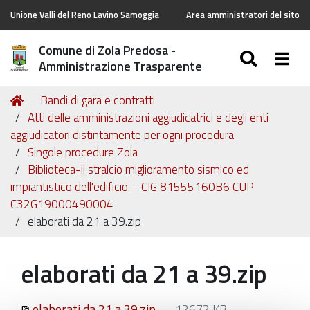
Unione Valli del Reno Lavino Samoggia
Area amministratori del sito
Comune di Zola Predosa -
SEARC
Togg
Amministrazione Trasparente
Tu
Home
Bandi di gara e contratti
sei
Atti delle amministrazioni aggiudicatrici e degli enti
qui:
aggiudicatori distintamente per ogni procedura
Singole procedure Zola
Biblioteca-ii stralcio miglioramento sismico ed
impiantistico dell'edificio. - CIG 81555160B6 CUP
C32G19000490004
elaborati da 21 a 39.zip
elaborati da 21 a 39.zip
elaborati da 21 a 39.zip
— 12672 KB