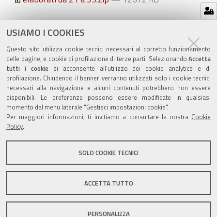
Azioni
STAMPA
USIAMO I COOKIES
sul
ultima modifica
20/10/2020
Questo sito utilizza cookie tecnici necessari al corretto funzionamento
documento
delle pagine, e cookie di profilazione di terze parti. Selezionando
Accetta
tutti i cookie
si acconsente all’utilizzo dei cookie analytics e di
profilazione. Chiudendo il banner verranno utilizzati solo i cookie tecnici
necessari alla navigazione e alcuni contenuti potrebbero non essere
disponibili. Le preferenze possono essere modificate in qualsiasi
momento dal menu laterale "Gestisci impostazioni cookie".
Valuta questo sito
Per maggiori informazioni, ti invitiamo a consultare la nostra
Cookie
Policy
.
SOLO COOKIE TECNICI
Sito istituzionale Comune di Zola Predosa
ACCETTA TUTTO
PERSONALIZZA