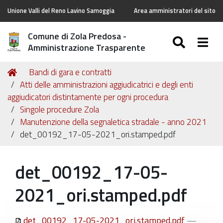
Unione Valli del Reno Lavino Samoggia
Area amministratori del sito
Comune di Zola Predosa -
SEARC
Togg
Amministrazione Trasparente
Tu
Home
Bandi di gara e contratti
sei
Atti delle amministrazioni aggiudicatrici e degli enti
qui:
aggiudicatori distintamente per ogni procedura
Singole procedure Zola
Manutenzione della segnaletica stradale - anno 2021
det_00192_17-05-2021_ori.stamped.pdf
det_00192_17-05-
2021_ori.stamped.pdf
det_00192_17-05-2021_ori.stamped.pdf
—