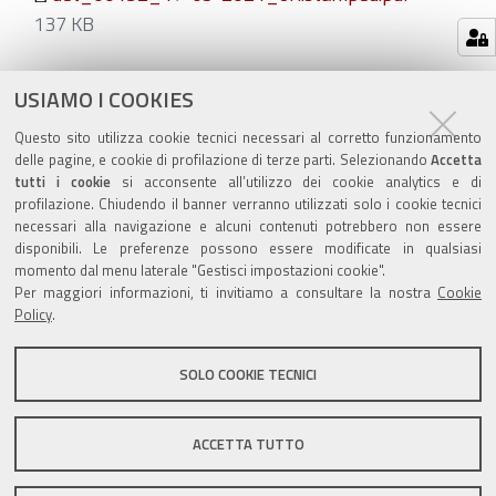
137 KB
Azioni
STAMPA
USIAMO I COOKIES
sul
ultima modifica
24/05/2021
Questo sito utilizza cookie tecnici necessari al corretto funzionamento
documento
delle pagine, e cookie di profilazione di terze parti. Selezionando
Accetta
tutti i cookie
si acconsente all’utilizzo dei cookie analytics e di
profilazione. Chiudendo il banner verranno utilizzati solo i cookie tecnici
necessari alla navigazione e alcuni contenuti potrebbero non essere
disponibili. Le preferenze possono essere modificate in qualsiasi
momento dal menu laterale "Gestisci impostazioni cookie".
Valuta questo sito
Per maggiori informazioni, ti invitiamo a consultare la nostra
Cookie
Policy
.
SOLO COOKIE TECNICI
Sito istituzionale Comune di Zola Predosa
ACCETTA TUTTO