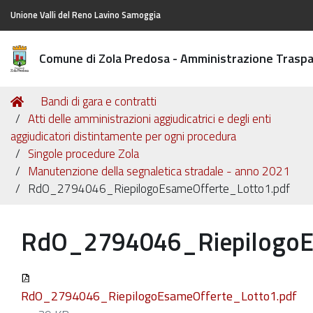
Unione Valli del Reno Lavino Samoggia
Comune di Zola Predosa - Amministrazione Trasp
Tu
Home
Bandi di gara e contratti
sei
Atti delle amministrazioni aggiudicatrici e degli enti
qui:
aggiudicatori distintamente per ogni procedura
Singole procedure Zola
Manutenzione della segnaletica stradale - anno 2021
RdO_2794046_RiepilogoEsameOfferte_Lotto1.pdf
RdO_2794046_RiepilogoE
RdO_2794046_RiepilogoEsameOfferte_Lotto1.pdf