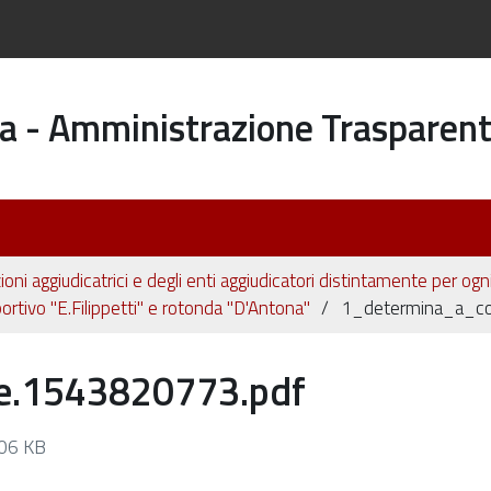
a - Amministrazione Trasparen
ioni aggiudicatrici e degli enti aggiudicatori distintamente per og
ortivo "E.Filippetti" e rotonda "D'Antona"
1_determina_a_co
e.1543820773.pdf
06 KB