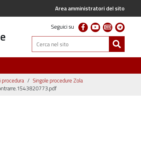
Area amministratori del sito
facebook
youtube
newsletter
telegr
Seguici su
te
Cerca
nel
sito
ni procedura
Singole procedure Zola
ntrarre.1543820773.pdf