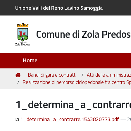
Unione Valli del Reno Lavino Samoggia
Comune di Zola Predos
Sezioni
Home
Tu
Home
Bandi di gara e contratti
Atti delle amministraz
sei
Realizzazione di percorso ciclopedonale tra centro Sp
qui:
1_determina_a_contrarr
1_determina_a_contrarre.1543820773.pdf
— 2