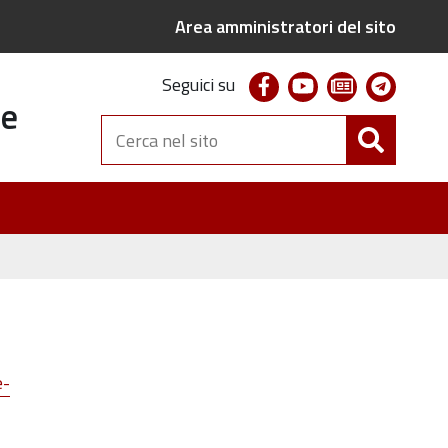
Area amministratori del sito
facebook
youtube
newsletter
telegr
Seguici su
te
Cerca
nel
sito
e
e-