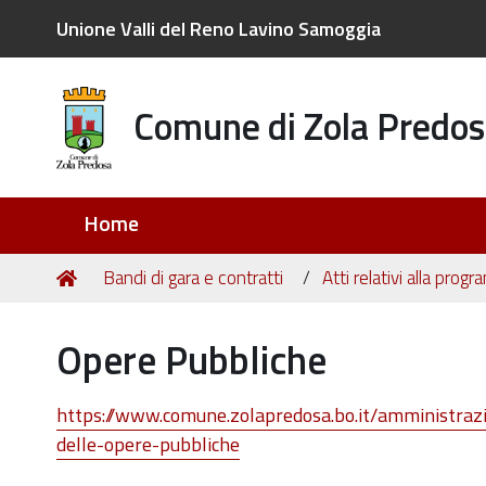
Unione Valli del Reno Lavino Samoggia
Comune di Zola Predos
Sezioni
Home
Tu
Home
Bandi di gara e contratti
Atti relativi alla prog
sei
qui:
Opere Pubbliche
https://www.comune.zolapredosa.bo.it/amministraz
delle-opere-pubbliche