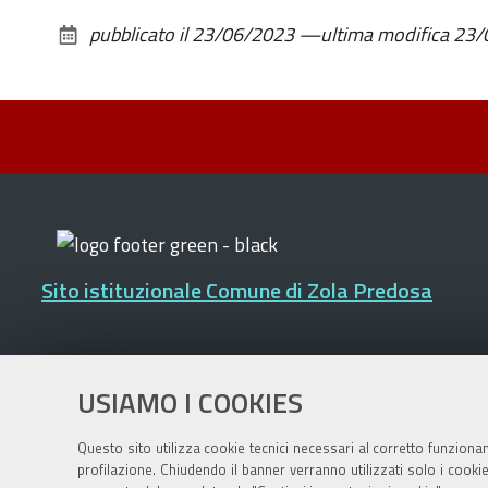
pubblicato il
23/06/2023
—
ultima modifica
23/
Sito istituzionale Comune di Zola Predosa
Privacy policy
|
DPO
|
Accessibilità
USIAMO I COOKIES
Questo sito utilizza cookie tecnici necessari al corretto funziona
profilazione. Chiudendo il banner verranno utilizzati solo i cook