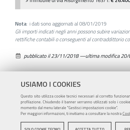
> Immobile di via Risorgimento 163/1:
€ 26.40
Nota
: i dati sono aggiornati al 08/01/2019
Gli importi indicati negli anni possono subire variazion
rettifiche contabili o conseguenti al contraddittorio con
pubblicato il
23/11/2018
—
ultima modifica
20/
USIAMO I COOKIES
Questo sito utilizza cookie tecnici necessari al corretto funziona
profilazione. Chiudendo il banner verranno utilizzati solo i cook
momento dal menu laterale "Gestisci impostazioni cookie".
Per maggiori informazioni, ti invitiamo a consultare la nostra
Cook
Sito istituzionale Comune di Zola Predosa
SOLO COOKIE TECNICI
ACCETTA TUTTO
PE