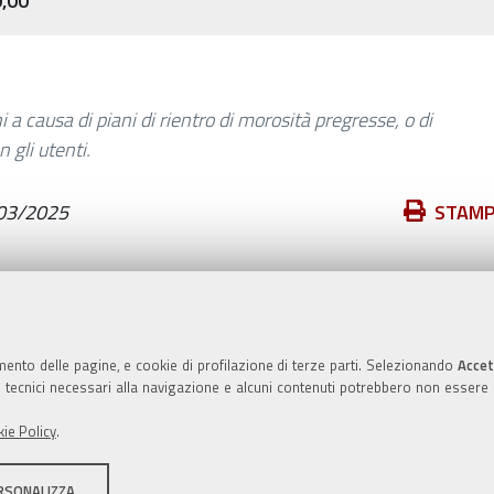
0,00
i a causa di piani di rientro di morosità pregresse, o di
 gli utenti.
Azioni
03/2025
STAM
sul
documento
Valuta questo sito
mento delle pagine, e cookie di profilazione di terze parti. Selezionando
Accet
ie tecnici necessari alla navigazione e alcuni contenuti potrebbero non essere
ie Policy
.
RSONALIZZA