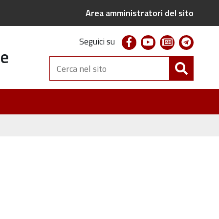
Area amministratori del sito
facebook
youtube
newsletter
telegr
Seguici su
te
Cerca
nel
sito