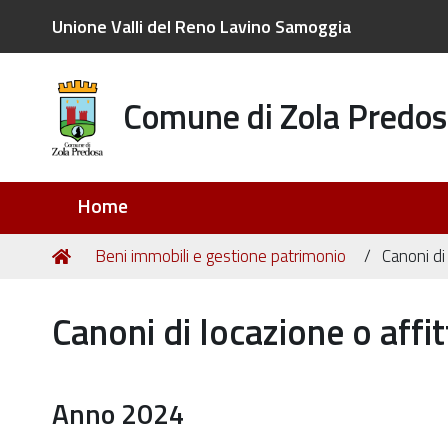
Unione Valli del Reno Lavino Samoggia
Comune di Zola Predos
Sezioni
Home
Tu
Home
Beni immobili e gestione patrimonio
Canoni di
sei
qui:
Canoni di locazione o affi
Anno 2024