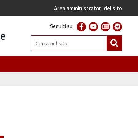
Area amministratori del sito
facebook
youtube
newsletter
telegr
Seguici su
te
Cerca
nel
sito