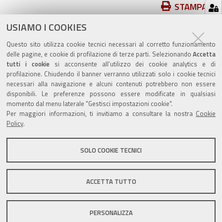
Azioni
STAMPA
sul
USIAMO I COOKIES
pubblicato il
11/10/2019
—
documento
ultima modifica
11/10/2019
Questo sito utilizza cookie tecnici necessari al corretto funzionamento
delle pagine, e cookie di profilazione di terze parti. Selezionando
Accetta
tutti i cookie
si acconsente all’utilizzo dei cookie analytics e di
profilazione. Chiudendo il banner verranno utilizzati solo i cookie tecnici
necessari alla navigazione e alcuni contenuti potrebbero non essere
disponibili. Le preferenze possono essere modificate in qualsiasi
Valuta questo sito
momento dal menu laterale "Gestisci impostazioni cookie".
Per maggiori informazioni, ti invitiamo a consultare la nostra
Cookie
Policy
.
SOLO COOKIE TECNICI
Sito istituzionale Comune di Zola Predosa
ACCETTA TUTTO
PERSONALIZZA
Privacy policy
|
DPO
|
Accessibilità