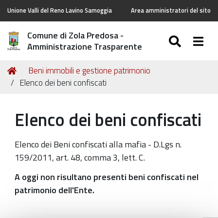
Unione Valli del Reno Lavino Samoggia
Area amministratori del sito
Comune di Zola Predosa -
SEARC
Togg
Amministrazione Trasparente
Tu
Home
Beni immobili e gestione patrimonio
sei
Elenco dei beni confiscati
qui:
Elenco dei beni confiscati
Elenco dei Beni confiscati alla mafia - D.Lgs n.
159/2011, art. 48, comma 3, lett. C.
A oggi non risultano presenti
beni confiscati nel
patrimonio dell'Ente.