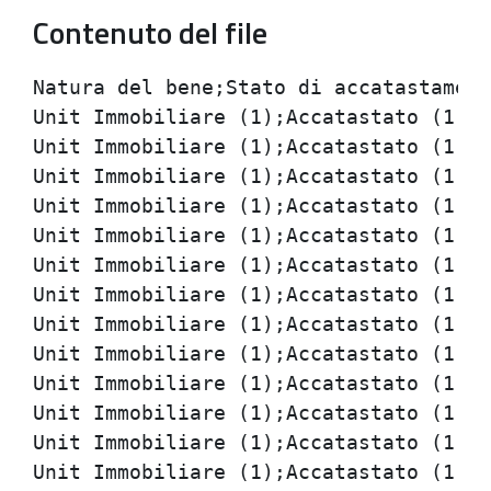
Contenuto del file
Natura del bene;Stato di accatastamento;Tipo di catasto;Localizzazione Geografica;Indirizzo;Numero civico;Denominazione del bene;Codice Comune (Ordinario);Codice Comune (Tavolare);Sezione Amministrativa/Censuaria;Sezione Urbana Catasto;Foglio Catasto (Ord