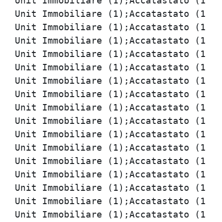
tato (1);O;Zola Predosa (BO) [40069];VIA BERLINGUER;[17];ALLOGGI E GARAGES EX ACER VIA BERLINGUER 15-17-19-LOC.RIALE, GARAGE EX ACER VIA BERLINGUER 17-SUB.30;M185;;;;[29];;[579];;;;[30];;In propriet (1);no;;;;Cantina, soffitta, 