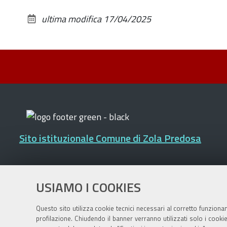
ultima modifica
17/04/2025
Sito istituzionale Comune di Zola Predosa
Privacy policy
|
DPO
|
Accessibilità
USIAMO I COOKIES
Questo sito utilizza cookie tecnici necessari al corretto funziona
profilazione. Chiudendo il banner verranno utilizzati solo i cook