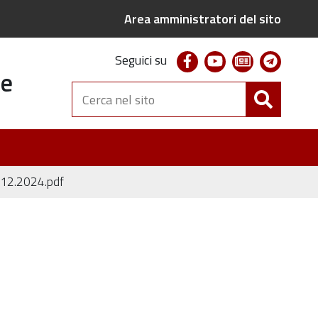
Area amministratori del sito
facebook
youtube
newsletter
telegr
Seguici su
te
Cerca
nel
sito
.12.2024.pdf