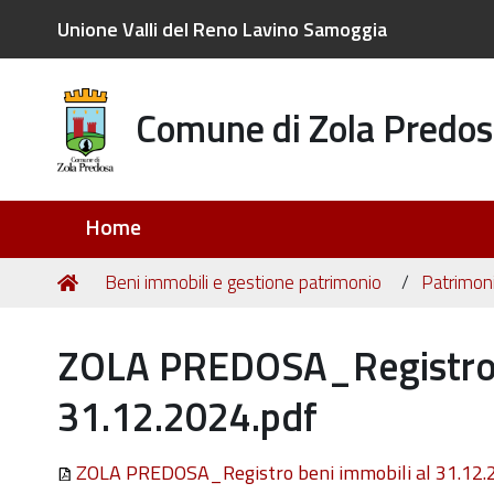
Unione Valli del Reno Lavino Samoggia
Comune di Zola Predos
Sezioni
Home
Tu
Home
Beni immobili e gestione patrimonio
Patrimoni
sei
qui:
ZOLA PREDOSA_Registro b
31.12.2024.pdf
ZOLA PREDOSA_Registro beni immobili al 31.12.