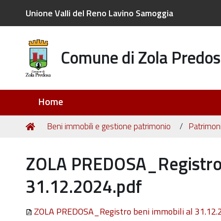
Unione Valli del Reno Lavino Samoggia
Comune di Zola Predos
Sezioni
Home
Tu
Home
Beni immobili e gestione patrimonio
Patrimoni
sei
qui:
ZOLA PREDOSA_Registro b
31.12.2024.pdf
ZOLA PREDOSA_Registro beni immobili al 31.12.