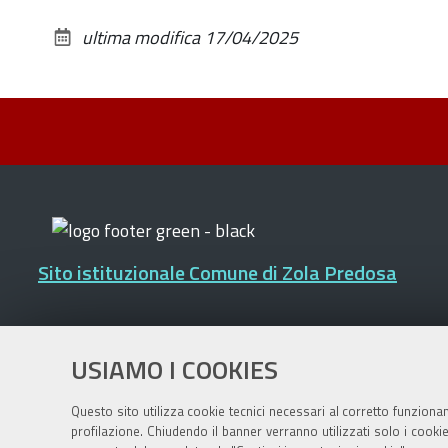
ultima modifica
17/04/2025
Sito istituzionale Comune di Zola Predosa
Privacy policy
|
DPO
|
Accessibilità
USIAMO I COOKIES
Questo sito utilizza cookie tecnici necessari al corretto funziona
profilazione. Chiudendo il banner verranno utilizzati solo i cook