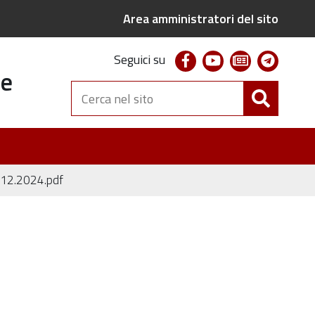
Area amministratori del sito
facebook
youtube
newsletter
telegr
Seguici su
te
Cerca
nel
sito
.12.2024.pdf