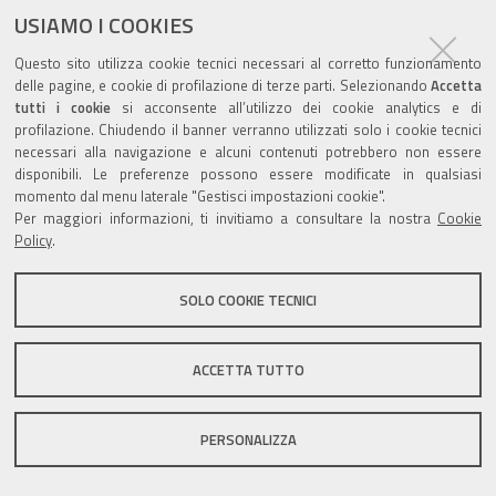
documento
USIAMO I COOKIES
Questo sito utilizza cookie tecnici necessari al corretto funzionamento
delle pagine, e cookie di profilazione di terze parti. Selezionando
Accetta
tutti i cookie
si acconsente all’utilizzo dei cookie analytics e di
profilazione. Chiudendo il banner verranno utilizzati solo i cookie tecnici
Valuta questo sito
necessari alla navigazione e alcuni contenuti potrebbero non essere
disponibili. Le preferenze possono essere modificate in qualsiasi
momento dal menu laterale "Gestisci impostazioni cookie".
Per maggiori informazioni, ti invitiamo a consultare la nostra
Cookie
Policy
.
Sito istituzionale Comune di Zola Predosa
SOLO COOKIE TECNICI
ACCETTA TUTTO
Privacy policy
|
DPO
|
Accessibilità
PERSONALIZZA