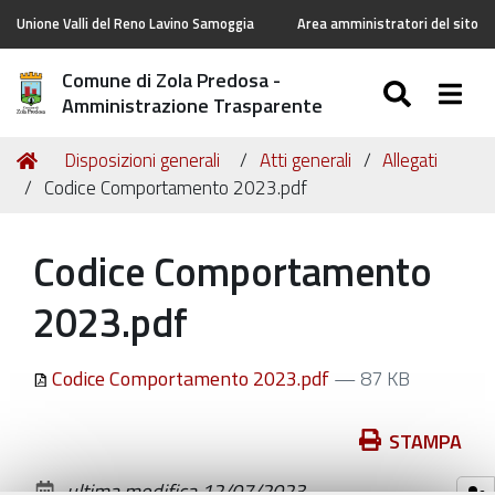
Unione Valli del Reno Lavino Samoggia
Area amministratori del sito
Comune di Zola Predosa -
SEARC
Togg
Amministrazione Trasparente
Tu
Home
Disposizioni generali
Atti generali
Allegati
sei
Codice Comportamento 2023.pdf
qui:
Codice Comportamento
2023.pdf
Codice Comportamento 2023.pdf
— 87 KB
Azioni
STAMPA
sul
ultima modifica
12/07/2023