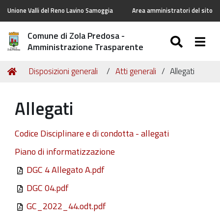
Unione Valli del Reno Lavino Samoggia
Area amministratori del sito
Comune di Zola Predosa -
SEARC
Togg
Amministrazione Trasparente
Tu
Home
Disposizioni generali
Atti generali
Allegati
sei
qui:
Allegati
Codice Disciplinare e di condotta - allegati
Piano di informatizzazione
DGC 4 Allegato A.pdf
DGC 04.pdf
GC_2022_44.odt.pdf