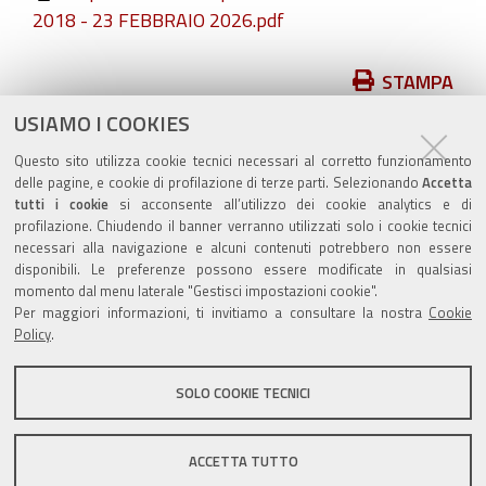
2018 - 23 FEBBRAIO 2026.pdf
Azioni
STAMPA
sul
USIAMO I COOKIES
pubblicato il
09/11/2018
—
documento
ultima modifica
04/06/2026
Questo sito utilizza cookie tecnici necessari al corretto funzionamento
delle pagine, e cookie di profilazione di terze parti. Selezionando
Accetta
tutti i cookie
si acconsente all’utilizzo dei cookie analytics e di
profilazione. Chiudendo il banner verranno utilizzati solo i cookie tecnici
necessari alla navigazione e alcuni contenuti potrebbero non essere
disponibili. Le preferenze possono essere modificate in qualsiasi
momento dal menu laterale "Gestisci impostazioni cookie".
Valuta questo sito
Per maggiori informazioni, ti invitiamo a consultare la nostra
Cookie
Policy
.
SOLO COOKIE TECNICI
Sito istituzionale Comune di Zola Predosa
ACCETTA TUTTO