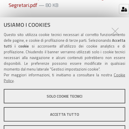
Segretari.pdf
— 80 KB
Azioni
STAMPA
USIAMO I COOKIES
sul
ultima modifica
11/01/2021
Questo sito utilizza cookie tecnici necessari al corretto funzionamento
documento
delle pagine, e cookie di profilazione di terze parti. Selezionando
Accetta
tutti i cookie
si acconsente all’utilizzo dei cookie analytics e di
profilazione. Chiudendo il banner verranno utilizzati solo i cookie tecnici
necessari alla navigazione e alcuni contenuti potrebbero non essere
disponibili. Le preferenze possono essere modificate in qualsiasi
momento dal menu laterale "Gestisci impostazioni cookie".
Valuta questo sito
Per maggiori informazioni, ti invitiamo a consultare la nostra
Cookie
Policy
.
SOLO COOKIE TECNICI
Sito istituzionale Comune di Zola Predosa
ACCETTA TUTTO