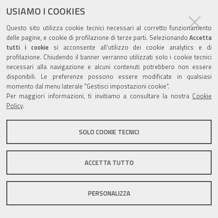
USIAMO I COOKIES
Questo sito utilizza cookie tecnici necessari al corretto funzionamento
delle pagine, e cookie di profilazione di terze parti. Selezionando
Accetta
tutti i cookie
si acconsente all’utilizzo dei cookie analytics e di
Valuta questo sito
profilazione. Chiudendo il banner verranno utilizzati solo i cookie tecnici
necessari alla navigazione e alcuni contenuti potrebbero non essere
disponibili. Le preferenze possono essere modificate in qualsiasi
momento dal menu laterale "Gestisci impostazioni cookie".
Per maggiori informazioni, ti invitiamo a consultare la nostra
Cookie
Policy
.
Sito istituzionale Comune di Zola Predosa
SOLO COOKIE TECNICI
Privacy policy
|
DPO
|
Accessibilità
ACCETTA TUTTO
PERSONALIZZA