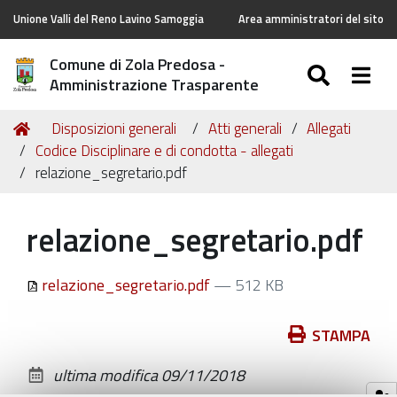
Unione Valli del Reno Lavino Samoggia
Area amministratori del sito
Comune di Zola Predosa -
SEARC
Togg
Amministrazione Trasparente
Tu
Home
Disposizioni generali
Atti generali
Allegati
sei
Codice Disciplinare e di condotta - allegati
qui:
relazione_segretario.pdf
relazione_segretario.pdf
relazione_segretario.pdf
— 512 KB
Azioni
STAMPA
sul
ultima modifica
09/11/2018
documento