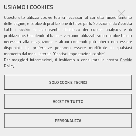
USIAMO I COOKIES
Questo sito utilizza cookie tecnici necessari al corretto funzionamento
Valuta questo sito
delle pagine, e cookie di profilazione di terze parti. Selezionando
Accetta
tutti i cookie
si acconsente all’utilizzo dei cookie analytics e di
profilazione. Chiudendo il banner verranno utilizzati solo i cookie tecnici
necessari alla navigazione e alcuni contenuti potrebbero non essere
disponibili. Le preferenze possono essere modificate in qualsiasi
momento dal menu laterale "Gestisci impostazioni cookie".
Per maggiori informazioni, ti invitiamo a consultare la nostra
Cookie
Sito istituzionale Comune di Zola Predosa
Policy
.
SOLO COOKIE TECNICI
Privacy policy
|
DPO
|
Accessibilità
ACCETTA TUTTO
PERSONALIZZA