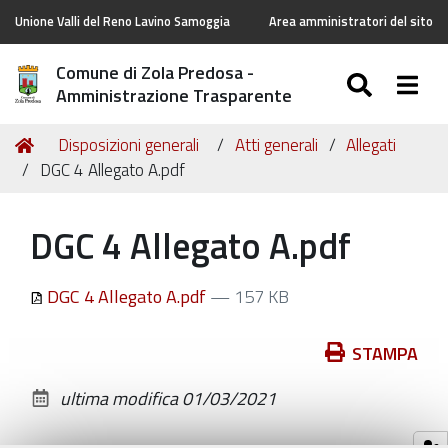
Unione Valli del Reno Lavino Samoggia
Area amministratori del sito
Comune di Zola Predosa -
SEARC
Togg
Amministrazione Trasparente
Tu
Home
Disposizioni generali
Atti generali
Allegati
sei
DGC 4 Allegato A.pdf
qui:
DGC 4 Allegato A.pdf
DGC 4 Allegato A.pdf
— 157 KB
Azioni
STAMPA
sul
ultima modifica
01/03/2021
documento