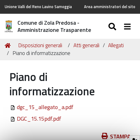
Unione Valli del Reno Lavino Samoggia
Area amministratori del sito
Comune di Zola Predosa -
SEARC
Togg
Amministrazione Trasparente
Tu
Home
Disposizioni generali
Atti generali
Allegati
sei
Piano di informatizzazione
qui:
Piano di
informatizzazione
dgc_15_allegato_a.pdf
DGC_15.15pdf.pdf
Azioni
STAMPA