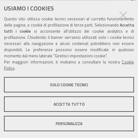
sul
USIAMO I COOKIES
pubblicato il
09/11/2018
—
documento
ultima modifica
09/11/2018
Questo sito utilizza cookie tecnici necessari al corretto funzionamento
delle pagine, e cookie di profilazione di terze parti. Selezionando
Accetta
tutti i cookie
si acconsente all’utilizzo dei cookie analytics e di
profilazione. Chiudendo il banner verranno utilizzati solo i cookie tecnici
necessari alla navigazione e alcuni contenuti potrebbero non essere
disponibili. Le preferenze possono essere modificate in qualsiasi
momento dal menu laterale "Gestisci impostazioni cookie".
Valuta questo sito
Per maggiori informazioni, ti invitiamo a consultare la nostra
Cookie
Policy
.
SOLO COOKIE TECNICI
Sito istituzionale Comune di Zola Predosa
ACCETTA TUTTO
PERSONALIZZA
Privacy policy
|
DPO
|
Accessibilità