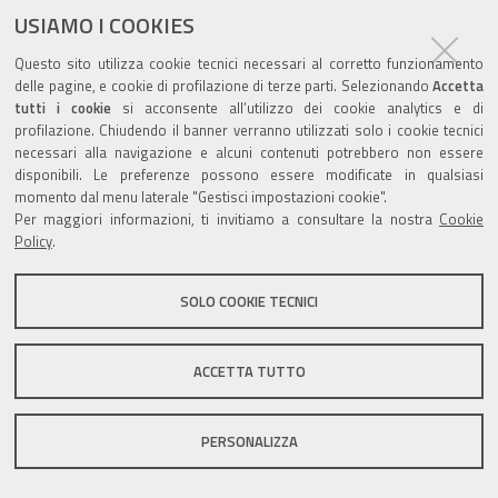
USIAMO I COOKIES
Questo sito utilizza cookie tecnici necessari al corretto funzionamento
delle pagine, e cookie di profilazione di terze parti. Selezionando
Accetta
tutti i cookie
si acconsente all’utilizzo dei cookie analytics e di
Valuta questo sito
profilazione. Chiudendo il banner verranno utilizzati solo i cookie tecnici
necessari alla navigazione e alcuni contenuti potrebbero non essere
disponibili. Le preferenze possono essere modificate in qualsiasi
momento dal menu laterale "Gestisci impostazioni cookie".
Per maggiori informazioni, ti invitiamo a consultare la nostra
Cookie
Policy
.
Sito istituzionale Comune di Zola Predosa
SOLO COOKIE TECNICI
Privacy policy
|
DPO
|
Accessibilità
ACCETTA TUTTO
PERSONALIZZA