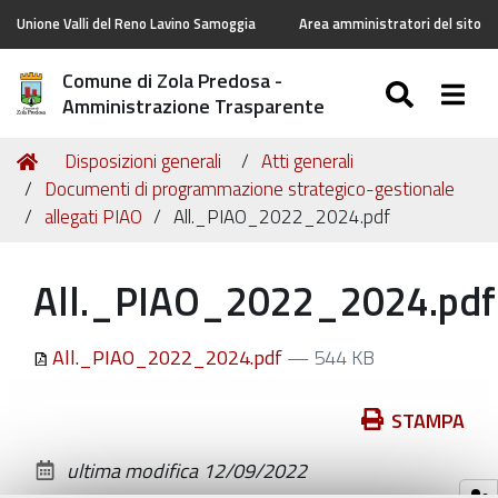
Unione Valli del Reno Lavino Samoggia
Area amministratori del sito
Comune di Zola Predosa -
SEARC
Togg
Amministrazione Trasparente
Tu
Home
Disposizioni generali
Atti generali
sei
Documenti di programmazione strategico-gestionale
qui:
allegati PIAO
All._PIAO_2022_2024.pdf
All._PIAO_2022_2024.pdf
All._PIAO_2022_2024.pdf
— 544 KB
Azioni
STAMPA
sul
ultima modifica
12/09/2022
documento