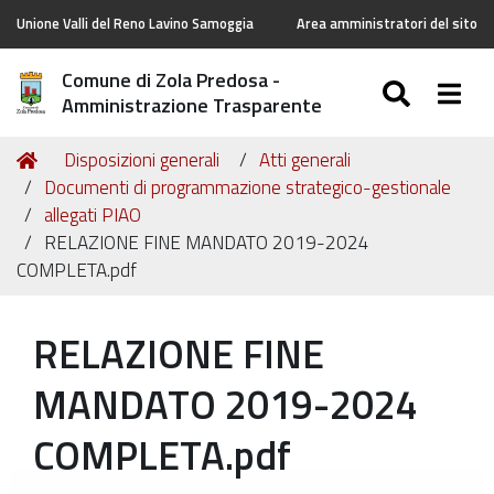
Unione Valli del Reno Lavino Samoggia
Area amministratori del sito
Comune di Zola Predosa -
SEARC
Togg
Amministrazione Trasparente
Tu
Home
Disposizioni generali
Atti generali
sei
Documenti di programmazione strategico-gestionale
qui:
allegati PIAO
RELAZIONE FINE MANDATO 2019-2024
COMPLETA.pdf
RELAZIONE FINE
MANDATO 2019-2024
COMPLETA.pdf