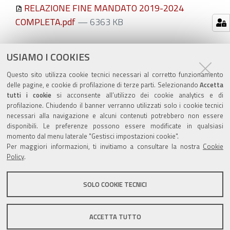
RELAZIONE FINE MANDATO 2019-2024
COMPLETA.pdf
— 6363 KB
Azioni
STAMPA
USIAMO I COOKIES
sul
ultima modifica
28/03/2024
Questo sito utilizza cookie tecnici necessari al corretto funzionamento
documento
delle pagine, e cookie di profilazione di terze parti. Selezionando
Accetta
tutti i cookie
si acconsente all’utilizzo dei cookie analytics e di
profilazione. Chiudendo il banner verranno utilizzati solo i cookie tecnici
necessari alla navigazione e alcuni contenuti potrebbero non essere
disponibili. Le preferenze possono essere modificate in qualsiasi
momento dal menu laterale "Gestisci impostazioni cookie".
Valuta questo sito
Per maggiori informazioni, ti invitiamo a consultare la nostra
Cookie
Policy
.
SOLO COOKIE TECNICI
Sito istituzionale Comune di Zola Predosa
ACCETTA TUTTO