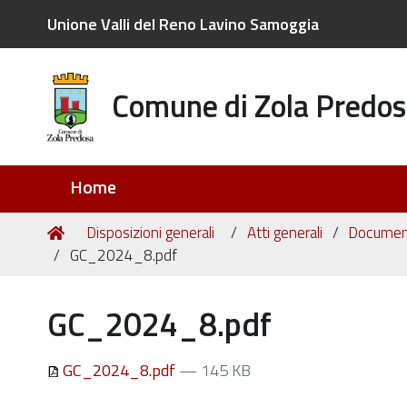
Unione Valli del Reno Lavino Samoggia
Comune di Zola Predos
Sezioni
Home
Tu
Home
Disposizioni generali
Atti generali
Document
sei
GC_2024_8.pdf
qui:
GC_2024_8.pdf
GC_2024_8.pdf
— 145 KB