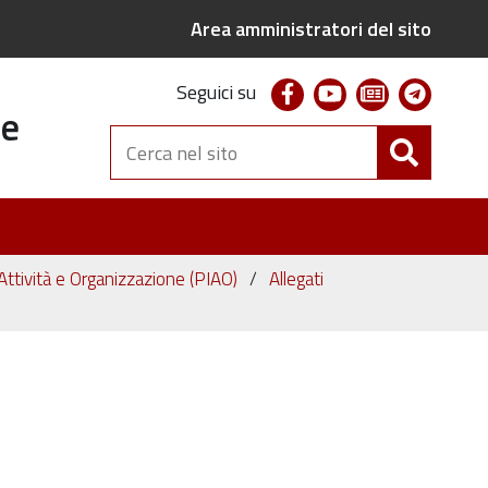
Area amministratori del sito
facebook
youtube
newsletter
telegr
Seguici su
te
Cerca
nel
sito
Attività e Organizzazione (PIAO)
Allegati