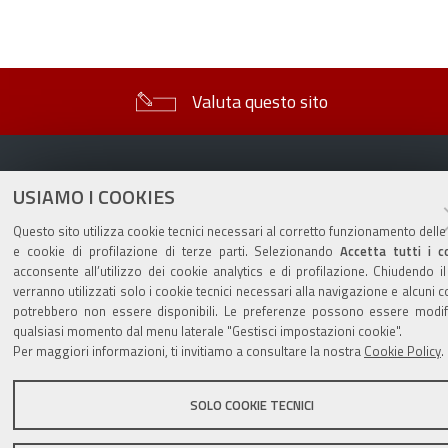
Valuta questo sito
USIAMO I COOKIES
Questo sito utilizza cookie tecnici necessari al corretto funzionamento delle
Sito istituzionale Comune di Zola Predosa
e cookie di profilazione di terze parti. Selezionando
Accetta tutti i c
acconsente all’utilizzo dei cookie analytics e di profilazione. Chiudendo i
verranno utilizzati solo i cookie tecnici necessari alla navigazione e alcuni c
potrebbero non essere disponibili. Le preferenze possono essere modifi
Privacy policy
|
DPO
|
Accessibilità
qualsiasi momento dal menu laterale "Gestisci impostazioni cookie".
Per maggiori informazioni, ti invitiamo a consultare la nostra
Cookie Policy
.
SOLO COOKIE TECNICI