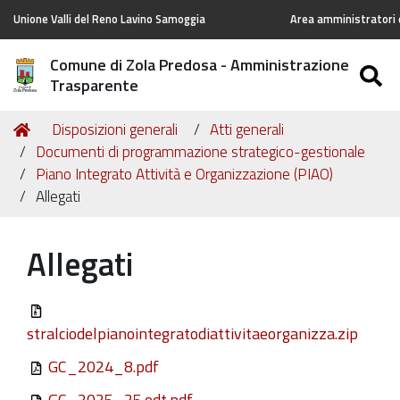
Unione Valli del Reno Lavino Samoggia
Area amministratori d
Comune di Zola Predosa - Amministrazione
S
Trasparente
Tu
Home
Disposizioni generali
Atti generali
sei
Documenti di programmazione strategico-gestionale
qui:
Piano Integrato Attività e Organizzazione (PIAO)
Allegati
Allegati
stralciodelpianointegratodiattivitaeorganizza.zip
GC_2024_8.pdf
GC_2025_25.odt.pdf