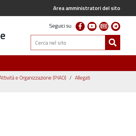
Area amministratori del sito
facebook
youtube
newsletter
telegr
Seguici su
te
Cerca
nel
sito
Attività e Organizzazione (PIAO)
Allegati