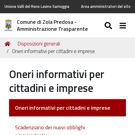
Unione Valli del Reno Lavino Samoggia
Area amministratori del sito
Comune di Zola Predosa -
SEARC
Togg
Amministrazione Trasparente
Tu
Home
Disposizioni generali
sei
Oneri informativi per cittadini e imprese
qui:
Oneri informativi per
cittadini e imprese
Oneri informativi per cittadini e imprese
Scadenziario dei nuovi obblighi