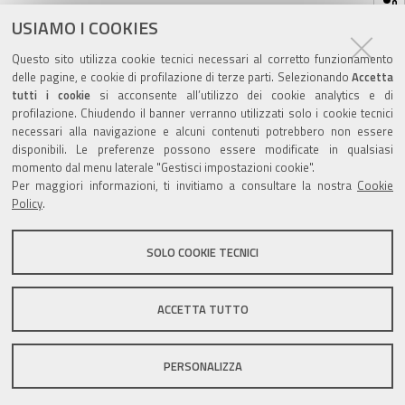
sul
ultima modifica
04/06/2026
documento
USIAMO I COOKIES
Questo sito utilizza cookie tecnici necessari al corretto funzionamento
delle pagine, e cookie di profilazione di terze parti. Selezionando
Accetta
tutti i cookie
si acconsente all’utilizzo dei cookie analytics e di
profilazione. Chiudendo il banner verranno utilizzati solo i cookie tecnici
Valuta questo sito
necessari alla navigazione e alcuni contenuti potrebbero non essere
disponibili. Le preferenze possono essere modificate in qualsiasi
momento dal menu laterale "Gestisci impostazioni cookie".
Per maggiori informazioni, ti invitiamo a consultare la nostra
Cookie
Policy
.
SOLO COOKIE TECNICI
Sito istituzionale Comune di Zola Predosa
ACCETTA TUTTO
Privacy policy
|
DPO
|
Accessibilità
PERSONALIZZA