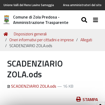
Unione Valli del Reno Lavino Samoggia
Area amministratori del sito
Comune di Zola Predosa -
SEARC
Togg
Amministrazione Trasparente
Tu
Home
Disposizioni generali
sei
Oneri informativi per cittadini e imprese
Allegati
qui:
SCADENZIARIO ZOLA.ods
SCADENZIARIO
ZOLA.ods
SCADENZIARIO ZOLA.ods
— 16 KB
Azioni
STAMPA