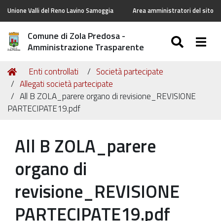
Unione Valli del Reno Lavino Samoggia
Area amministratori del sito
Comune di Zola Predosa -
SEARC
Togg
Amministrazione Trasparente
Tu
Home
Enti controllati
Società partecipate
sei
Allegati società partecipate
qui:
All B ZOLA_parere organo di revisione_REVISIONE
PARTECIPATE19.pdf
All B ZOLA_parere
organo di
revisione_REVISIONE
PARTECIPATE19.pdf