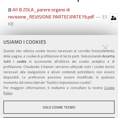
All B ZOLA_parere organo di
revisione_REVISIONE PARTECIPATE19.pdf
— 33
KB
Azioni
STAMPA
USIAMO I COOKIES
sul
ultima modifica
20/01/2020
Questo sito utilizza cookie tecnici necessari al corretto funzionamento
documento
delle pagine, e cookie di profilazione di terze parti. Selezionando
Accetta
tutti i cookie
si acconsente all’utilizzo dei cookie analytics e di
profilazione. Chiudendo il banner verranno utilizzati solo i cookie tecnici
necessari alla navigazione e alcuni contenuti potrebbero non essere
disponibili. Le preferenze possono essere modificate in qualsiasi
momento dal menu laterale "Gestisci impostazioni cookie".
Valuta questo sito
Per maggiori informazioni, ti invitiamo a consultare la nostra
Cookie
Policy
.
SOLO COOKIE TECNICI