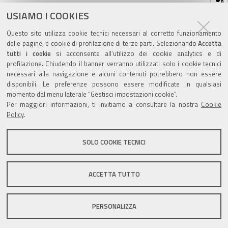
sul
ultima modifica
05/10/2023
documento
USIAMO I COOKIES
Questo sito utilizza cookie tecnici necessari al corretto funzionamento
delle pagine, e cookie di profilazione di terze parti. Selezionando
Accetta
tutti i cookie
si acconsente all’utilizzo dei cookie analytics e di
profilazione. Chiudendo il banner verranno utilizzati solo i cookie tecnici
Valuta questo sito
necessari alla navigazione e alcuni contenuti potrebbero non essere
disponibili. Le preferenze possono essere modificate in qualsiasi
momento dal menu laterale "Gestisci impostazioni cookie".
Per maggiori informazioni, ti invitiamo a consultare la nostra
Cookie
Policy
.
SOLO COOKIE TECNICI
Sito istituzionale Comune di Zola Predosa
ACCETTA TUTTO
Privacy policy
|
DPO
|
Accessibilità
PERSONALIZZA