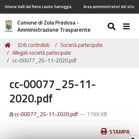
Unione Valli del Reno Lavino Samoggia
Area amministratori del sito
Comune di Zola Predosa -
SEARC
Togg
Amministrazione Trasparente
Tu
Home
Enti controllati
Società partecipate
sei
Allegati società partecipate
qui:
cc-00077_25-11-2020.pdf
cc-00077_25-11-
2020.pdf
cc-00077_25-11-2020.pdf
— 1199 KB
Azioni
STAMPA