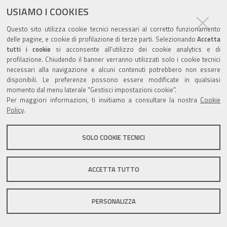
USIAMO I COOKIES
Questo sito utilizza cookie tecnici necessari al corretto funzionamento
Valuta questo sito
delle pagine, e cookie di profilazione di terze parti. Selezionando
Accetta
tutti i cookie
si acconsente all’utilizzo dei cookie analytics e di
profilazione. Chiudendo il banner verranno utilizzati solo i cookie tecnici
necessari alla navigazione e alcuni contenuti potrebbero non essere
disponibili. Le preferenze possono essere modificate in qualsiasi
momento dal menu laterale "Gestisci impostazioni cookie".
Per maggiori informazioni, ti invitiamo a consultare la nostra
Cookie
Sito istituzionale Comune di Zola Predosa
Policy
.
SOLO COOKIE TECNICI
Privacy policy
|
DPO
|
Accessibilità
ACCETTA TUTTO
PERSONALIZZA