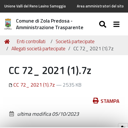
Unione Valli del Reno Lavino Samoggia
Area amministratori del sito
Comune di Zola Predosa -
SEARC
Togg
Amministrazione Trasparente
Tu
Home
Enti controllati
Società partecipate
sei
Allegati società partecipate
CC 72_ 2021 (1).7z
qui:
CC 72_ 2021 (1).7z
CC 72_ 2021 (1).7z
— 2535 KB
Azioni
STAMPA
sul
ultima modifica
05/10/2023
documento