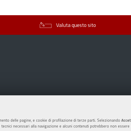
sul
documento
Valuta questo sito
mento delle pagine, e cookie di profilazione di terze parti. Selezionando
Accet
ie tecnici necessari alla navigazione e alcuni contenuti potrebbero non essere