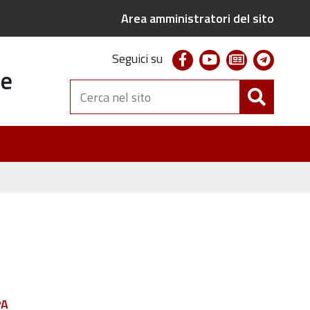
Area amministratori del sito
facebook
youtube
newsletter
telegr
Seguici su
te
Cerca
nel
sito
PA