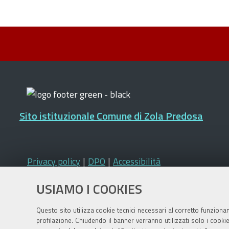
Sito istituzionale Comune di Zola Predosa
Privacy policy
|
DPO
|
Accessibilità
USIAMO I COOKIES
Questo sito utilizza cookie tecnici necessari al corretto funziona
profilazione. Chiudendo il banner verranno utilizzati solo i cook