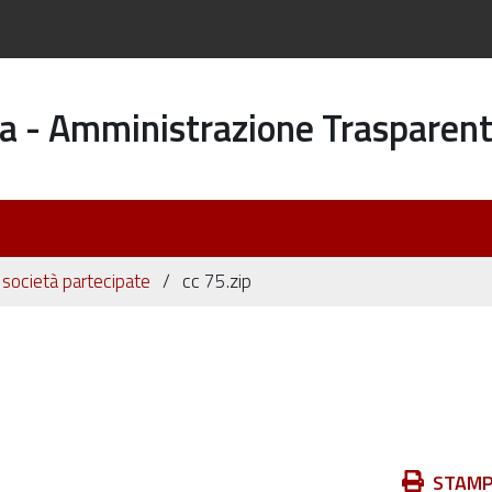
a - Amministrazione Trasparen
i società partecipate
cc 75.zip
Azioni
STAM