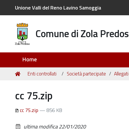
Unione Valli del Reno Lavino Samoggia
Comune di Zola Predos
Sezioni
Home
Tu
Home
Enti controllati
Società partecipate
Allegat
sei
qui:
cc 75.zip
cc 75.zip
— 856 KB
ultima modifica
22/01/2020