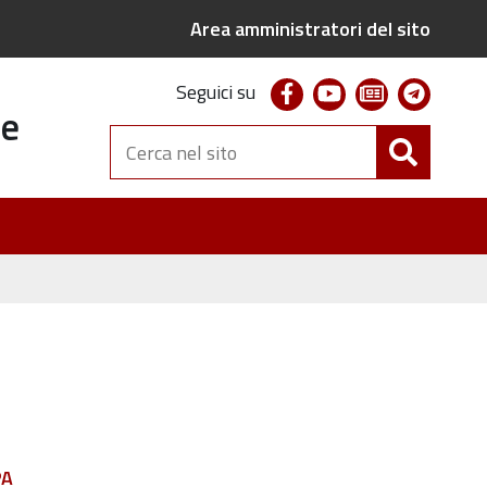
Area amministratori del sito
facebook
youtube
newsletter
telegr
Seguici su
te
Cerca
nel
sito
PA