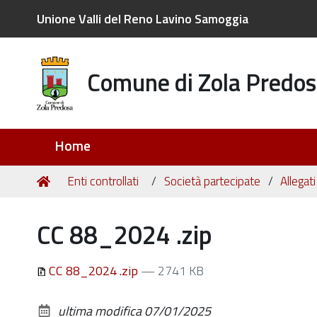
Unione Valli del Reno Lavino Samoggia
Comune di Zola Predos
Sezioni
Home
Tu
Home
Enti controllati
Società partecipate
Allegat
sei
qui:
CC 88_2024 .zip
CC 88_2024 .zip
— 2741 KB
ultima modifica
07/01/2025