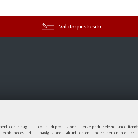
sul
documento
Valuta questo sito
mento delle pagine, e cookie di profilazione di terze parti. Selezionando
Accet
ie tecnici necessari alla navigazione e alcuni contenuti potrebbero non essere