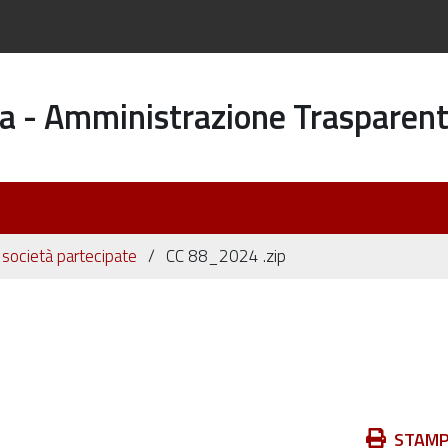
a - Amministrazione Trasparen
i società partecipate
CC 88_2024 .zip
Azioni
STAM