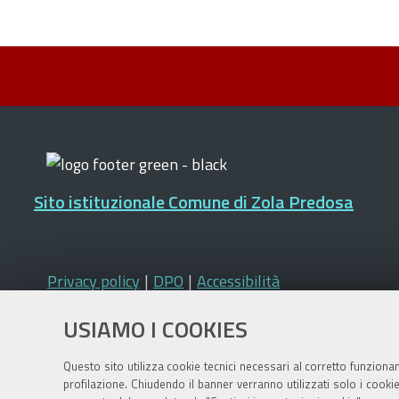
Sito istituzionale Comune di Zola Predosa
Privacy policy
|
DPO
|
Accessibilità
USIAMO I COOKIES
Questo sito utilizza cookie tecnici necessari al corretto funziona
profilazione. Chiudendo il banner verranno utilizzati solo i cook