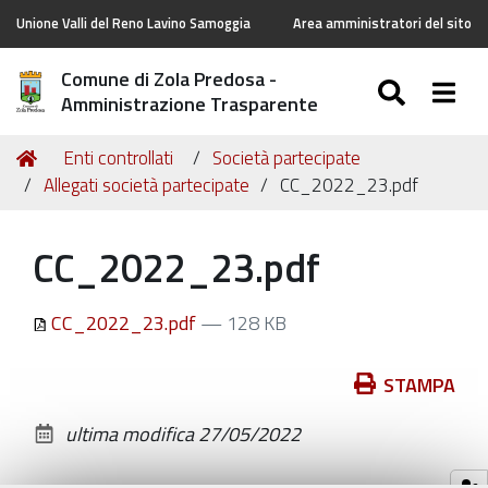
Unione Valli del Reno Lavino Samoggia
Area amministratori del sito
Comune di Zola Predosa -
SEARC
Togg
Amministrazione Trasparente
Tu
Home
Enti controllati
Società partecipate
sei
Allegati società partecipate
CC_2022_23.pdf
qui:
CC_2022_23.pdf
CC_2022_23.pdf
— 128 KB
Azioni
STAMPA
sul
ultima modifica
27/05/2022
documento