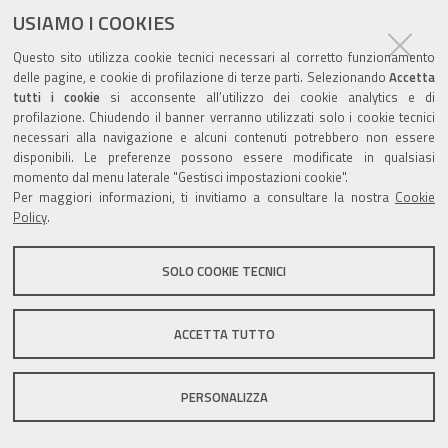
USIAMO I COOKIES
Questo sito utilizza cookie tecnici necessari al corretto funzionamento
Valuta questo sito
delle pagine, e cookie di profilazione di terze parti. Selezionando
Accetta
tutti i cookie
si acconsente all’utilizzo dei cookie analytics e di
profilazione. Chiudendo il banner verranno utilizzati solo i cookie tecnici
necessari alla navigazione e alcuni contenuti potrebbero non essere
disponibili. Le preferenze possono essere modificate in qualsiasi
momento dal menu laterale "Gestisci impostazioni cookie".
Per maggiori informazioni, ti invitiamo a consultare la nostra
Cookie
Sito istituzionale Comune di Zola Predosa
Policy
.
SOLO COOKIE TECNICI
Privacy policy
|
DPO
|
Accessibilità
ACCETTA TUTTO
PERSONALIZZA