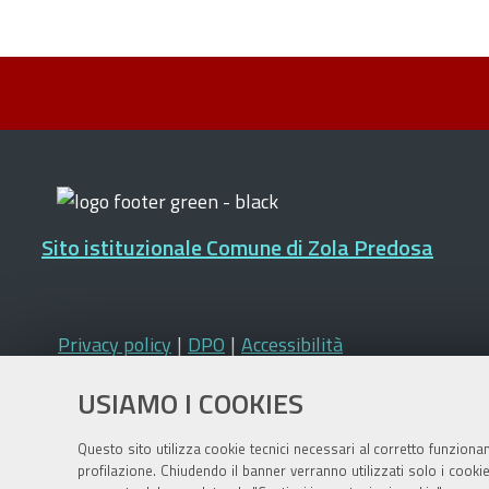
Sito istituzionale Comune di Zola Predosa
Privacy policy
|
DPO
|
Accessibilità
USIAMO I COOKIES
Questo sito utilizza cookie tecnici necessari al corretto funziona
profilazione. Chiudendo il banner verranno utilizzati solo i cook