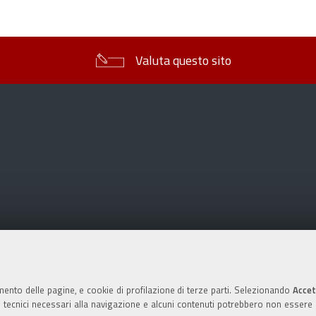
sul
documento
Valuta questo sito
mento delle pagine, e cookie di profilazione di terze parti. Selezionando
Accet
ie tecnici necessari alla navigazione e alcuni contenuti potrebbero non essere