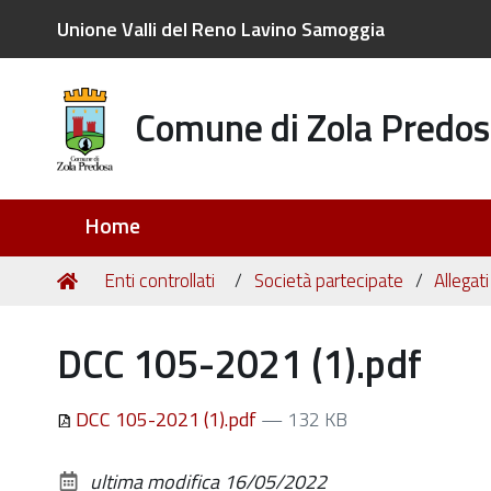
Unione Valli del Reno Lavino Samoggia
Comune di Zola Predos
Sezioni
Home
Tu
Home
Enti controllati
Società partecipate
Allegat
sei
qui:
DCC 105-2021 (1).pdf
DCC 105-2021 (1).pdf
— 132 KB
ultima modifica
16/05/2022