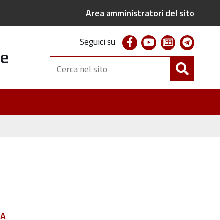
Area amministratori del sito
facebook
youtube
newsletter
telegr
Seguici su
te
Cerca
nel
sito
PA