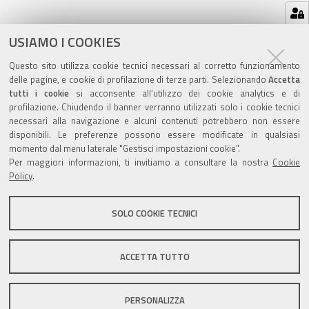
Azioni
STAMPA
USIAMO I COOKIES
sul
ultima modifica
16/05/2022
Questo sito utilizza cookie tecnici necessari al corretto funzionamento
documento
delle pagine, e cookie di profilazione di terze parti. Selezionando
Accetta
tutti i cookie
si acconsente all’utilizzo dei cookie analytics e di
profilazione. Chiudendo il banner verranno utilizzati solo i cookie tecnici
necessari alla navigazione e alcuni contenuti potrebbero non essere
disponibili. Le preferenze possono essere modificate in qualsiasi
momento dal menu laterale "Gestisci impostazioni cookie".
Valuta questo sito
Per maggiori informazioni, ti invitiamo a consultare la nostra
Cookie
Policy
.
SOLO COOKIE TECNICI
Sito istituzionale Comune di Zola Predosa
ACCETTA TUTTO
PERSONALIZZA