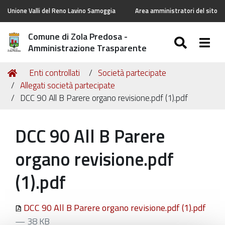
Unione Valli del Reno Lavino Samoggia
Area amministratori del sito
Comune di Zola Predosa -
SEARC
Togg
Amministrazione Trasparente
Tu
Home
Enti controllati
Società partecipate
sei
Allegati società partecipate
qui:
DCC 90 All B Parere organo revisione.pdf (1).pdf
DCC 90 All B Parere
organo revisione.pdf
(1).pdf
DCC 90 All B Parere organo revisione.pdf (1).pdf
— 38 KB