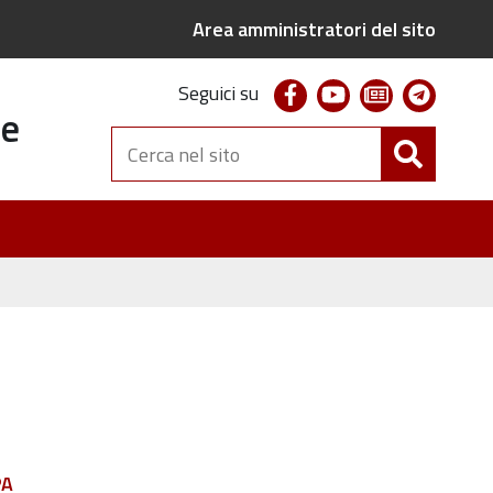
Area amministratori del sito
facebook
youtube
newsletter
telegr
Seguici su
te
Cerca
nel
sito
PA