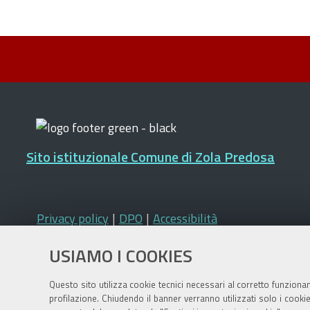
Sito istituzionale Comune di Zola Predosa
Privacy policy
|
DPO
|
Accessibilità
USIAMO I COOKIES
Questo sito utilizza cookie tecnici necessari al corretto funziona
profilazione. Chiudendo il banner verranno utilizzati solo i cook