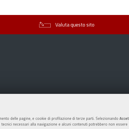
sul
documento
Valuta questo sito
mento delle pagine, e cookie di profilazione di terze parti. Selezionando
Accet
ie tecnici necessari alla navigazione e alcuni contenuti potrebbero non essere