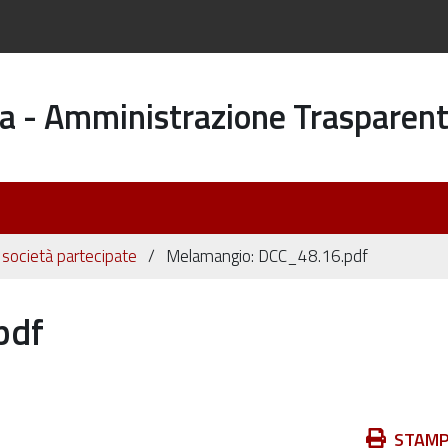
a - Amministrazione Trasparen
i società partecipate
Melamangio: DCC_48.16.pdf
pdf
Azioni
STAM