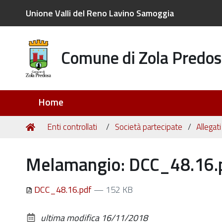
Unione Valli del Reno Lavino Samoggia
Comune di Zola Predos
Sezioni
Home
Tu
Home
Enti controllati
Società partecipate
Allegat
sei
qui:
Melamangio: DCC_48.16.
DCC_48.16.pdf
— 152 KB
ultima modifica
16/11/2018