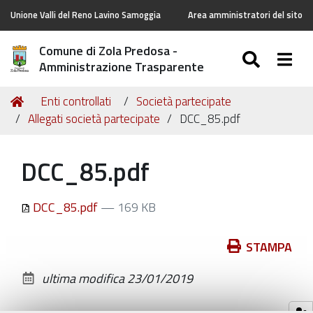
Unione Valli del Reno Lavino Samoggia
Area amministratori del sito
Comune di Zola Predosa -
SEARC
Togg
Amministrazione Trasparente
Tu
Home
Enti controllati
Società partecipate
sei
Allegati società partecipate
DCC_85.pdf
qui:
DCC_85.pdf
DCC_85.pdf
— 169 KB
Azioni
STAMPA
sul
ultima modifica
23/01/2019
documento