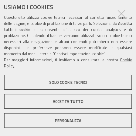
USIAMO I COOKIES
Questo sito utilizza cookie tecnici necessari al corretto funzionamento
Valuta questo sito
delle pagine, e cookie di profilazione di terze parti. Selezionando
Accetta
tutti i cookie
si acconsente all’utilizzo dei cookie analytics e di
profilazione. Chiudendo il banner verranno utilizzati solo i cookie tecnici
necessari alla navigazione e alcuni contenuti potrebbero non essere
disponibili. Le preferenze possono essere modificate in qualsiasi
momento dal menu laterale "Gestisci impostazioni cookie".
Per maggiori informazioni, ti invitiamo a consultare la nostra
Cookie
Sito istituzionale Comune di Zola Predosa
Policy
.
SOLO COOKIE TECNICI
Privacy policy
|
DPO
|
Accessibilità
ACCETTA TUTTO
PERSONALIZZA