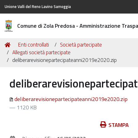
Unione Valli del Reno Lavino Samoggia
Comune di Zola Predosa - Amministrazione Trasp
Tu
Home
Enti controllati
Società partecipate
sei
Allegati società partecipate
qui:
deliberarevisionepartecipateanni2019e2020.zip
deliberarevisionepartecip
deliberarevisionepartecipateanni2019e2020.zip
— 1120 KB
Azioni
STAMPA
sul