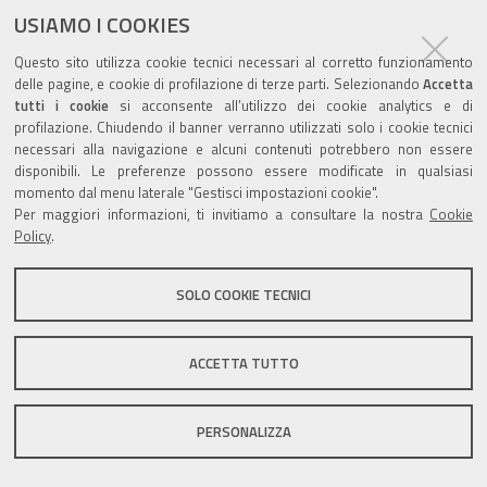
USIAMO I COOKIES
Questo sito utilizza cookie tecnici necessari al corretto funzionamento
Valuta questo sito
delle pagine, e cookie di profilazione di terze parti. Selezionando
Accetta
tutti i cookie
si acconsente all’utilizzo dei cookie analytics e di
profilazione. Chiudendo il banner verranno utilizzati solo i cookie tecnici
necessari alla navigazione e alcuni contenuti potrebbero non essere
disponibili. Le preferenze possono essere modificate in qualsiasi
momento dal menu laterale "Gestisci impostazioni cookie".
Per maggiori informazioni, ti invitiamo a consultare la nostra
Cookie
Sito istituzionale Comune di Zola Predosa
Policy
.
SOLO COOKIE TECNICI
Privacy policy
|
DPO
|
Accessibilità
ACCETTA TUTTO
PERSONALIZZA