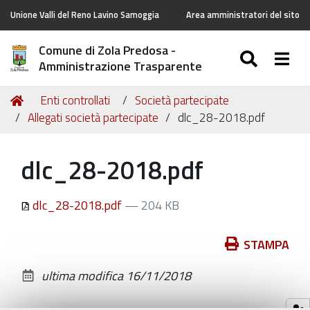
Unione Valli del Reno Lavino Samoggia
Area amministratori del sito
Comune di Zola Predosa -
SEARC
Togg
Amministrazione Trasparente
Tu
Home
Enti controllati
Società partecipate
sei
Allegati società partecipate
dlc_28-2018.pdf
qui:
dlc_28-2018.pdf
dlc_28-2018.pdf
— 204 KB
Azioni
STAMPA
sul
ultima modifica
16/11/2018
documento