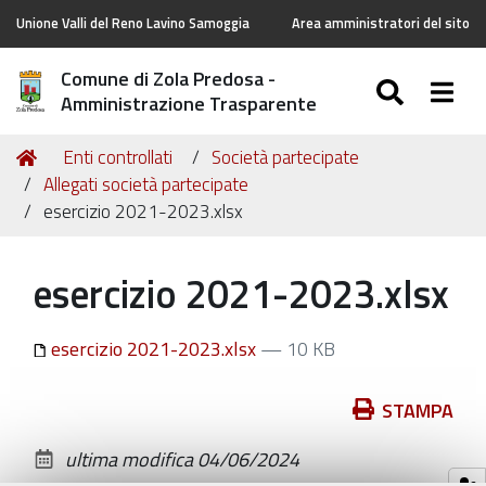
Unione Valli del Reno Lavino Samoggia
Area amministratori del sito
Comune di Zola Predosa -
SEARC
Togg
Amministrazione Trasparente
Tu
Home
Enti controllati
Società partecipate
sei
Allegati società partecipate
qui:
esercizio 2021-2023.xlsx
esercizio 2021-2023.xlsx
esercizio 2021-2023.xlsx
— 10 KB
Azioni
STAMPA
sul
ultima modifica
04/06/2024
documento