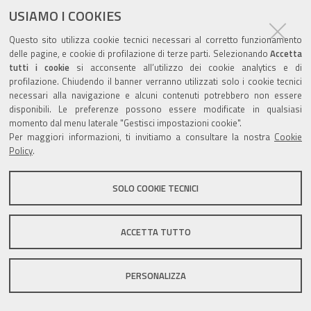
USIAMO I COOKIES
Questo sito utilizza cookie tecnici necessari al corretto funzionamento
delle pagine, e cookie di profilazione di terze parti. Selezionando
Accetta
tutti i cookie
si acconsente all’utilizzo dei cookie analytics e di
Valuta questo sito
profilazione. Chiudendo il banner verranno utilizzati solo i cookie tecnici
necessari alla navigazione e alcuni contenuti potrebbero non essere
disponibili. Le preferenze possono essere modificate in qualsiasi
momento dal menu laterale "Gestisci impostazioni cookie".
Per maggiori informazioni, ti invitiamo a consultare la nostra
Cookie
Policy
.
Sito istituzionale Comune di Zola Predosa
SOLO COOKIE TECNICI
Privacy policy
|
DPO
|
Accessibilità
ACCETTA TUTTO
PERSONALIZZA