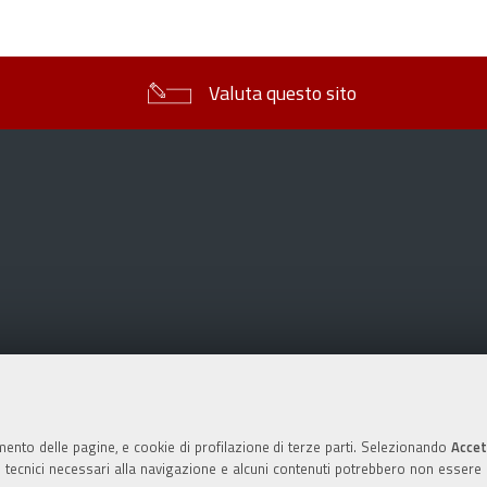
sul
documento
Valuta questo sito
mento delle pagine, e cookie di profilazione di terze parti. Selezionando
Accet
ie tecnici necessari alla navigazione e alcuni contenuti potrebbero non essere