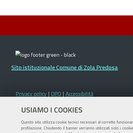
Sito istituzionale Comune di Zola Predosa
Privacy policy
|
DPO
|
Accessibilità
USIAMO I COOKIES
Questo sito utilizza cookie tecnici necessari al corretto funziona
profilazione. Chiudendo il banner verranno utilizzati solo i cook