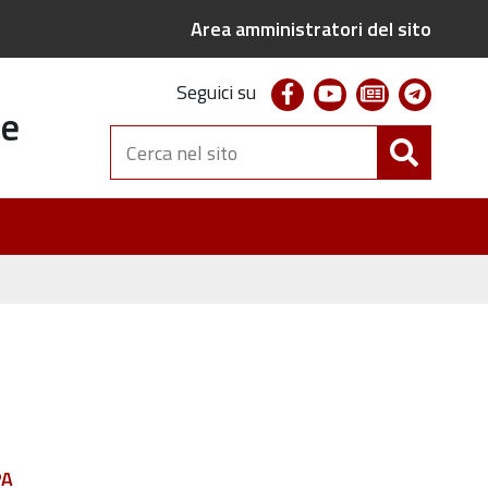
Area amministratori del sito
facebook
youtube
newsletter
telegr
Seguici su
te
Cerca
nel
sito
PA