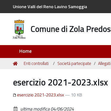
Unione Valli del Reno Lavino Samoggia
Comune di Zola Predos
Sezioni
Home
Tu
Home
Enti controllati
Società partecipate
Allegat
sei
qui:
esercizio 2021-2023.xlsx
esercizio 2021-2023.xlsx
— 10 KB
ultima modifica
04/06/2024