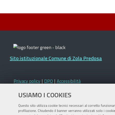
Sito istituzionale Comune di Zola Predosa
Privacy policy
|
DPO
|
Accessibilità
USIAMO I COOKIES
Questo sito utilizza cookie tecnici necessari al corretto funziona
profilazione. Chiudendo il banner verranno utilizzati solo i cook