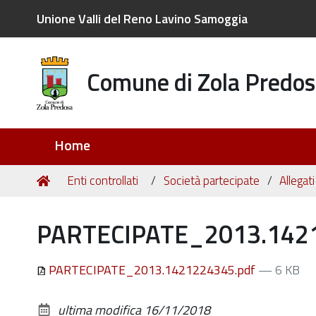
Unione Valli del Reno Lavino Samoggia
Comune di Zola Predos
Sezioni
Home
Tu
Home
Enti controllati
Società partecipate
Allegat
sei
qui:
PARTECIPATE_2013.142
PARTECIPATE_2013.1421224345.pdf
— 6 KB
ultima modifica
16/11/2018