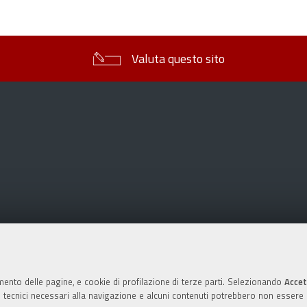
sul
documento
Valuta questo sito
mento delle pagine, e cookie di profilazione di terze parti. Selezionando
Accet
ie tecnici necessari alla navigazione e alcuni contenuti potrebbero non essere