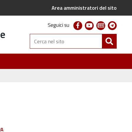
Area amministratori del sito
facebook
youtube
newsletter
telegr
Seguici su
te
Cerca
nel
sito
f
PA