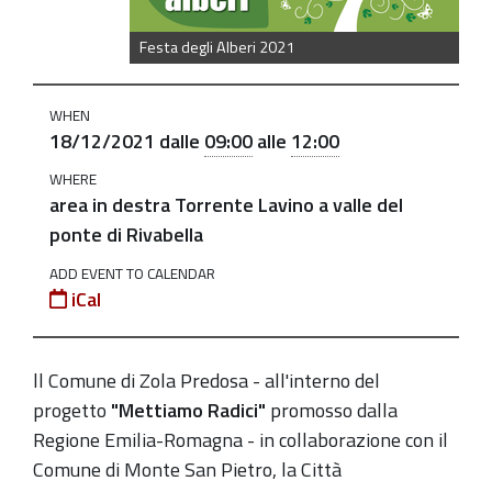
degli-
alberi-
Festa degli Alberi 2021
2021
18
WHEN
dicembre:
18/12/2021
dalle
09:00
alle
12:00
La
WHERE
Festa
area in destra Torrente Lavino a valle del
degli
ponte di Rivabella
Alberi
2021
ADD EVENT TO CALENDAR
iCal
2021-
12-
18T09:00:00+01:00
ll Comune di Zola Predosa - all'interno del
progetto
"Mettiamo Radici"
promosso dalla
2021-
Regione Emilia-Romagna - in collaborazione con il
12-
Comune di Monte San Pietro, la Città
18T12:00:00+01:00