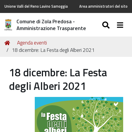
Unione Valli del Reno Lavino Samoggia
Area amministratori del sito
Comune di Zola Predosa -
SEARC
Togg
Amministrazione Trasparente
Tu
Home
Agenda eventi
sei
18 dicembre: La Festa degli Alberi 2021
qui:
18 dicembre: La Festa
degli Alberi 2021
https://old.comune.zolapredosa.bo.it/events/18-
dicembre-
la-
festa-