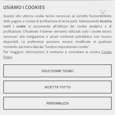
USIAMO I COOKIES
Agenda eventi
Questo sito utilizza cookie tecnici necessari al corretto funzionamento
delle pagine, e cookie di profilazione di terze parti. Selezionando
Accetta
torna alla sezione
tutti i cookie
si acconsente all’utilizzo dei cookie analytics e di
profilazione. Chiudendo il banner verranno utilizzati solo i cookie tecnici
necessari alla navigazione e alcuni contenuti potrebbero non essere
disponibili. Le preferenze possono essere modificate in qualsiasi
momento dal menu laterale "Gestisci impostazioni cookie".
Valuta questo sito
Per maggiori informazioni, ti invitiamo a consultare la nostra
Cookie
Policy
.
SOLO COOKIE TECNICI
Sito istituzionale Comune di Zola Predosa
ACCETTA TUTTO
PERSONALIZZA
Privacy policy
|
DPO
|
Accessibilità