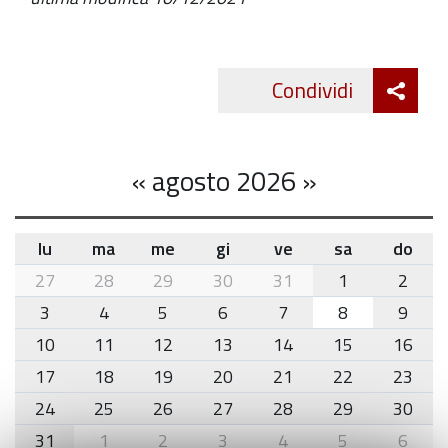
Att
Condividi
Twitte
cond
«
agosto 2026
»
lu
ma
me
gi
ve
sa
do
month-
27
28
29
30
31
1
2
8
3
4
5
6
7
8
9
10
11
12
13
14
15
16
17
18
19
20
21
22
23
24
25
26
27
28
29
30
31
1
2
3
4
5
6