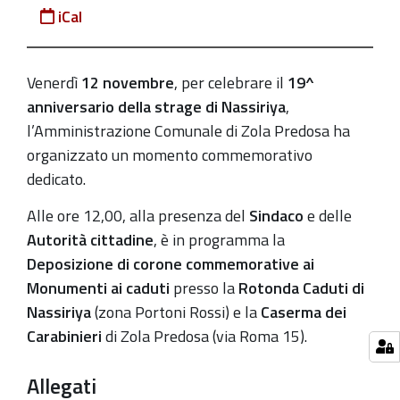
iCal
2022-
11-
12T12:00:00+01:00
Venerdì
12 novembre
, per celebrare il
19^
anniversario della strage di Nassiriya
,
2022-
l’Amministrazione Comunale di Zola Predosa ha
11-
organizzato un momento commemorativo
12T13:00:00+01:00
dedicato.
Il
programma
Alle ore 12,00, alla presenza del
Sindaco
e delle
delle
Autorità cittadine
, è in programma la
commemorazioni
Deposizione di corone commemorative ai
Monumenti ai caduti
presso la
Rotonda Caduti di
Nassiriya
(zona Portoni Rossi) e la
Caserma dei
Carabinieri
di Zola Predosa (via Roma 15).
Allegati