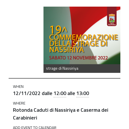
https://old.comune.zolapredosa.bo.it/events/19-
commemorazione-
della-
strage-
di-
nassiriya
19^
commemorazione
strage di Nassiriya
della
strage
WHEN
di
12/11/2022
dalle
12:00
alle
13:00
Nassiriya
WHERE
-
Rotonda Caduti di Nassiriya e Caserma dei
12
Carabinieri
novembre
ADD EVENT TO CALENDAR
2022