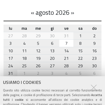
«
agosto 2026
»
lu
ma
me
gi
ve
sa
do
month-
27
28
29
30
31
1
2
8
3
4
5
6
7
8
9
10
11
12
13
14
15
16
17
18
19
20
21
22
23
24
25
26
27
28
29
30
31
1
2
3
4
5
6
USIAMO I COOKIES
Agenda eventi
Questo sito utilizza cookie tecnici necessari al corretto funzionamento
delle pagine, e cookie di profilazione di terze parti. Selezionando
Accetta
torna alla sezione
tutti i cookie
si acconsente all’utilizzo dei cookie analytics e di
profilazione. Chiudendo il banner verranno utilizzati solo i cookie tecnici