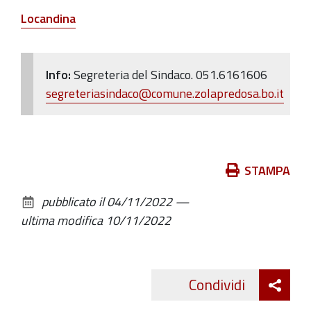
Locandina
Info:
Segreteria del Sindaco.
051.6161606
segreteriasindaco@comune.zolapredosa.bo.it
Azioni
STAMPA
sul
pubblicato il
04/11/2022
—
documento
ultima modifica
10/11/2022
Att
Condividi
Twitte
cond