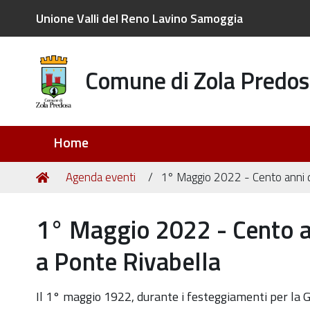
Unione Valli del Reno Lavino Samoggia
Comune di Zola Predos
Sezioni
Home
Tu
Home
Agenda eventi
1° Maggio 2022 - Cento anni da
sei
qui:
1° Maggio 2022 - Cento an
a Ponte Rivabella
https://old.comune.zolapredosa.bo.it/events/1deg-
Il 1° maggio 1922, durante i festeggiamenti per la 