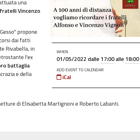
attuata una
fratelli Vincenzo
ia Gesso" propone
orsi dai fatti
e Rivabella, in
WHEN
etrostante l'ex
01/05/2022
dalle
17:00
alle
18:00
oro battaglia
ADD EVENT TO CALENDAR
crazia e della
iCal
 letture di Elisabetta Martignoni e Roberto Labanti.