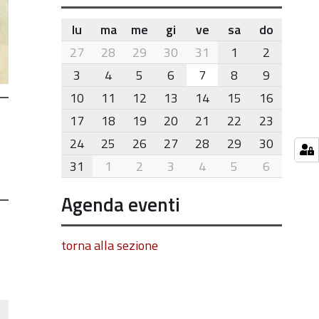
lu
ma
me
gi
ve
sa
do
month-
27
28
29
30
31
1
2
8
3
4
5
6
7
8
9
10
11
12
13
14
15
16
17
18
19
20
21
22
23
24
25
26
27
28
29
30
31
1
2
3
4
5
6
Agenda eventi
torna alla sezione