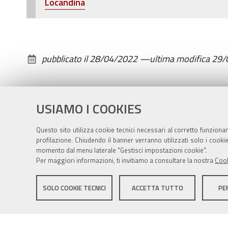
Locandina
a
Ponte
Rivabella
2022-
pubblicato il
28/04/2022
—
ultima modifica
29/
05-
01T17:00:00+02:00
2022-
USIAMO I COOKIES
05-
01T18:00:00+02:00
Questo sito utilizza cookie tecnici necessari al corretto funziona
profilazione. Chiudendo il banner verranno utilizzati solo i cook
momento dal menu laterale "Gestisci impostazioni cookie".
Per maggiori informazioni, ti invitiamo a consultare la nostra
Cook
Sito istituzionale Comune di Zola Predosa
SOLO COOKIE TECNICI
ACCETTA TUTTO
PE
Privacy policy
|
DPO
|
Accessibilità