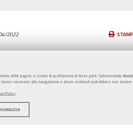
Azioni
04/2022
STAM
sul
documento
Valuta questo sito
mento delle pagine, e cookie di profilazione di terze parti. Selezionando
Accet
ie tecnici necessari alla navigazione e alcuni contenuti potrebbero non essere
ie Policy
.
RSONALIZZA