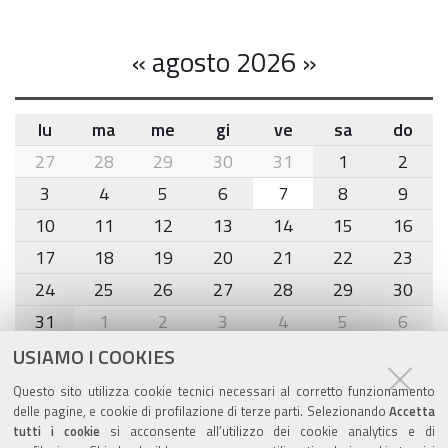
«
agosto 2026
»
lu
ma
me
gi
ve
sa
do
month-
27
28
29
30
31
1
2
8
3
4
5
6
7
8
9
10
11
12
13
14
15
16
17
18
19
20
21
22
23
24
25
26
27
28
29
30
31
1
2
3
4
5
6
USIAMO I COOKIES
Agenda eventi
Questo sito utilizza cookie tecnici necessari al corretto funzionamento
delle pagine, e cookie di profilazione di terze parti. Selezionando
Accetta
torna alla sezione
tutti i cookie
si acconsente all’utilizzo dei cookie analytics e di