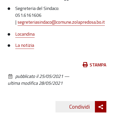
Segreteria del Sindaco:
051.6161606
|
segreteriasindaco@comune.zolapredosa.bo.it
Locandina
La notizia
Azioni
STAMPA
sul
pubblicato il
25/05/2021
—
documento
ultima modifica
28/05/2021
Att
Condividi
Twitte
cond