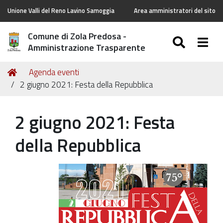
Unione Valli del Reno Lavino Samoggia
Area amministratori del sito
Comune di Zola Predosa -
SEARC
Togg
Amministrazione Trasparente
Tu
Home
Agenda eventi
sei
2 giugno 2021: Festa della Repubblica
qui:
2 giugno 2021: Festa
della Repubblica
https://old.comune.zolapredosa.bo.it/events/2-
giugno-
2021-
festa-