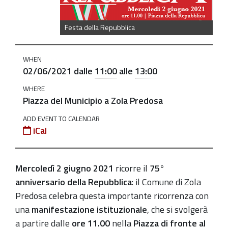
della-
repubblica
Festa della Repubblica
2
giugno
2021:
WHEN
02/06/2021
dalle
11:00
alle
13:00
Festa
della
WHERE
Repubblica
Piazza del Municipio a Zola Predosa
2021-
ADD EVENT TO CALENDAR
iCal
06-
02T11:00:00+02:00
2021-
Mercoledì 2 giugno 2021
ricorre il
75°
06-
anniversario della Repubblica
: il Comune di Zola
02T13:00:00+02:00
Predosa celebra questa importante ricorrenza con
una
manifestazione istituzionale
, che si svolgerà
a partire dalle
ore 11.00
nella
Piazza di fronte al