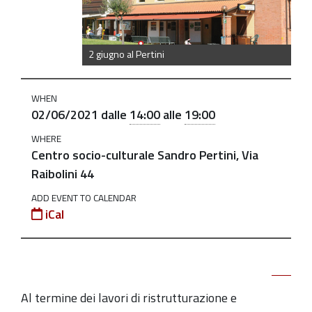
centro-
pertini
2
2 giugno al Pertini
giugno
al
WHEN
Centro
02/06/2021
dalle
14:00
alle
19:00
Pertini
WHERE
2021-
Centro socio-culturale Sandro Pertini, Via
06-
Raibolini 44
02T14:00:00+02:00
ADD EVENT TO CALENDAR
2021-
iCal
06-
02T19:00:00+02:00
2 al
Riapertura
al
Al termine dei lavori di ristrutturazione e
termine