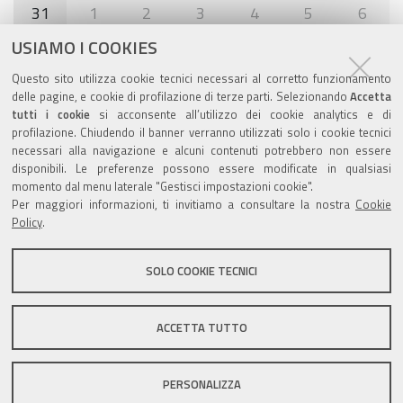
31
1
2
3
4
5
6
USIAMO I COOKIES
Agenda eventi
Questo sito utilizza cookie tecnici necessari al corretto funzionamento
delle pagine, e cookie di profilazione di terze parti. Selezionando
Accetta
torna alla sezione
tutti i cookie
si acconsente all’utilizzo dei cookie analytics e di
profilazione. Chiudendo il banner verranno utilizzati solo i cookie tecnici
necessari alla navigazione e alcuni contenuti potrebbero non essere
disponibili. Le preferenze possono essere modificate in qualsiasi
Valuta questo sito
momento dal menu laterale "Gestisci impostazioni cookie".
Per maggiori informazioni, ti invitiamo a consultare la nostra
Cookie
Policy
.
SOLO COOKIE TECNICI
Sito istituzionale Comune di Zola Predosa
ACCETTA TUTTO
PERSONALIZZA
Privacy policy
|
DPO
|
Accessibilità