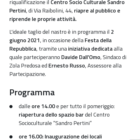
riqualificazione il
Centro Socio Culturale Sandro
dei
Pertini
, di Via Raibolini, 44,
riapre al pubblico e
lavori
riprende le proprie attività.
di
riqualificazione
L'ideale taglio del nastro è in programma il
2
giugno 2021
, in occasione della
Festa della
Repubblica
, tramite una
iniziativa dedicata
alla
quale parteciperanno
Davide Dall'Omo
, Sindaco di
Zola Predosa ed
Ernesto Russo
, Assessore alla
Partecipazione.
Programma
dalle
ore
14.00
e per tutto il pomeriggio:
riapertura dello spazio bar
del Centro
Socioculturale “Sandro Pertini”
ore 16.00
:
Inaugurazione dei locali