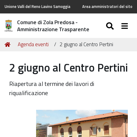
Unione Valli del Reno Lavino Samoggia
Area amministratori del sito
Comune di Zola Predosa -
SEARC
Togg
Amministrazione Trasparente
Tu
Home
Agenda eventi
2 giugno al Centro Pertini
sei
qui:
2 giugno al Centro Pertini
Riapertura al termine dei lavori di
riqualificazione
https://old.comune.zolapredosa.bo.it/events/2-
giugno-
al-